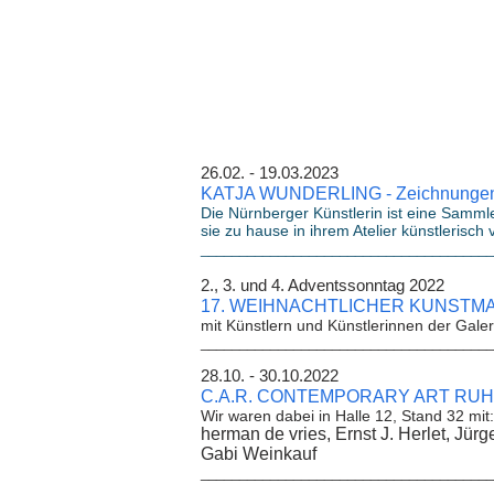
26.02. -
KATJA WUNDERLI
NG - Zeichnungen
Die Nürnberger Künstlerin ist eine Samml
sie zu hause in ihrem Atelier künstlerisch 
______________________________________
2., 3. und 4. A
17. WEIHNACHTLICHER KUNSTM
mit Künstlern und Künstle
rinnen der Gale
______________________________________
28.10. - 
C.A.R. CONTEMPORARY ART RU
Wir waren dabei in Halle 12, Stand 32 mit:
herman de vries, Ernst J. Herlet, J
Gabi Weinkauf
______________________________________