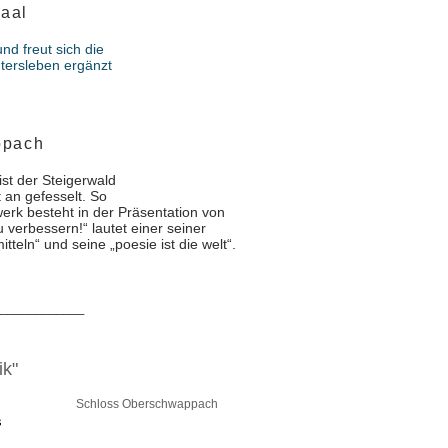
Saal
nd freut sich die
ersleben ergänzt
ppach
st der Steigerwald
 an gefesselt. So
erk besteht in der Präsentation von
u verbessern!“ lautet einer seiner
teln“ und seine „poesie ist die welt“.
____________
ik"
Schloss Oberschwappach
s