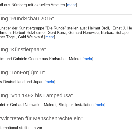
l aus Nürnberg mit aktuellen Arbeiten [
mehr
]
lung "RundSchau 2015"
nstler der Künstlergruppe "Die Runde" stellen aus: Helmut Droll, Ernst J. He
hmuth, Herbert Holzheimer, Gerd Kanz, Gerhard Nerowski, Barbara Schaper-
ner Tögel, Gabi Weinkauf [
mehr
]
ung "Künstlerpaare"
im und Gabriele Goerke aus Karlsruhe - Malerei [
mehr
]
ung "TonFor(u)m II"
s Deutschland und Japan [
mehr
]
lung "Von 1492 bis Lampedusa"
rlet + Gerhard Nerowski - Malerei, Skulptur, Installation [
mehr
]
"Wir treten für Menschenrechte ein"
ernational stellt sich vor