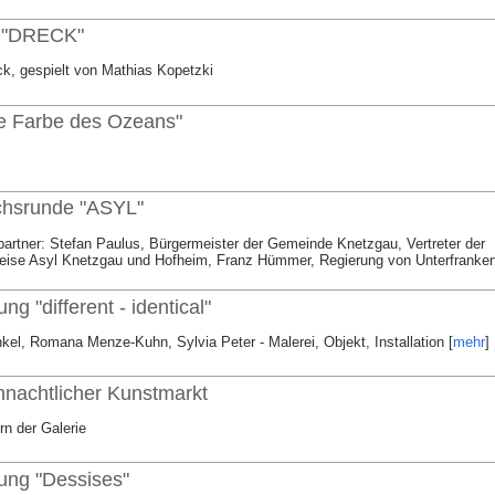
r "DRECK"
ck, gespielt von Mathias Kopetzki
ie Farbe des Ozeans"
hsrunde "ASYL"
artner: Stefan Paulus, Bürgermeister der Gemeinde Knetzgau, Vertreter der
eise Asyl Knetzgau und Hofheim, Franz Hümmer, Regierung von Unterfranke
ung "different - identical"
el, Romana Menze-Kuhn, Sylvia Peter - Malerei, Objekt, Installation [
mehr
]
hnachtlicher Kunstmarkt
rn der Galerie
lung "Dessises"