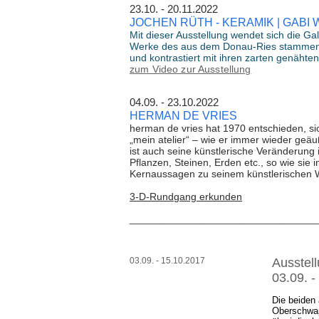
23.10. -
JOCHEN RÜTH - KERAMIK | GABI
Mit dieser Ausstellung wendet sich die Ga
Werke des aus dem Donau-Ries stammende
und kontrastiert mit ihren zarten genäht
z
um Video zur Ausstellung
04.09. - 
HERMAN DE VRIES
herman de vries hat 1970 entschieden, si
„mein
atelier“ – wie er immer wieder geäu
ist auch seine künstlerische Veränderung
Pflanzen, Steinen, Erden etc., so wie sie i
Kernaussagen zu seinem künstlerischen Werk
3-D-Rund
gang erkunden
______________________________________
03.09. - 15.10.2017
Ausstell
03.09. -
Die beiden
Oberschwap