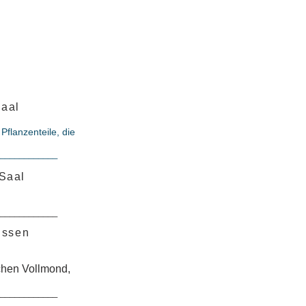
Saal
flanzenteile, die
____________
 Saal
____________
Essen
chen Vollmond,
____________