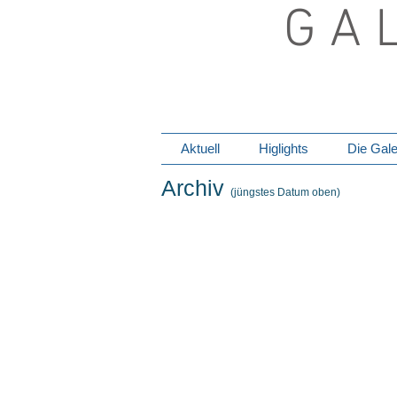
G A 
Aktuell
Higlights
Die Gale
Archiv
(jüngstes Datum oben)