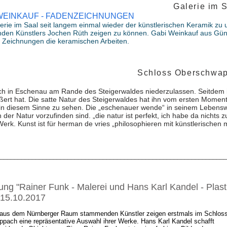
 20.11.2022
Galerie im 
 WEINKAUF - FADENZEICHNUNGEN
lerie im Saal seit langem einmal wieder der künstlerischen Keramik zu u
n Künstlers Jochen Rüth zeigen zu können. Gabi Weinkauf aus Günt
en Zeichnungen die keramischen Arbeiten.
23.10.2022
Schloss Oberschwa
ch in Eschenau am Rande des Steigerwaldes niederzulassen. Seitdem i
ßert hat. Die satte Natur des Steigerwaldes hat ihn vom ersten Moment
 in diesem Sinne zu sehen. Die „eschenauer wende“ in seinem Lebensw
n der Natur vorzufinden sind. „die natur ist perfekt, ich habe da nichts z
. Kunst ist für herman de vries „philosophieren mit künstlerischen mit
________________________________________________________________
ung "Rainer Funk - Malerei und Hans Karl Kandel - Plast
 15.10.2017
 aus dem Nürnberger Raum stammenden Künstler zeigen erstmals im Schlos
pach eine repräsentative Auswahl ihrer Werke. Hans Karl Kandel schafft