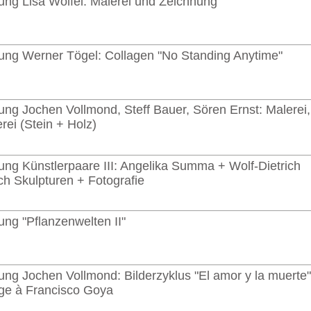
ung Lisa Wölfel: Malerei und Zeichnung
lung Werner Tögel: Collagen "No Standing Anytime"
ung Jochen Vollmond, Steff Bauer, Sören Ernst: Malerei,
rei (Stein + Holz)
ung Künstlerpaare III: Angelika Summa + Wolf-Dietrich
h Skulpturen + Fotografie
ung "Pflanzenwelten II"
ung Jochen Vollmond: Bilderzyklus "El amor y la muerte"
e à Francisco Goya