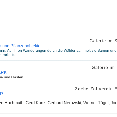
 19.03.2023
Galerie im 
 und Pflanzenobjekte
erin. Auf ihren Wanderungen durch die Wälder sammelt sie Samen und P
verarbeitet.
________________________________________________________________
dventssonntag 2022
Galerie im
ARKT
rie und Gästen
________________________________________________________________
30.10.2022
Zeche Zollverein 
HR
ürgen Hochmuth, Gerd Kanz, Gerhard Nerowski, Werner Tögel, Jo
________________________________________________________________