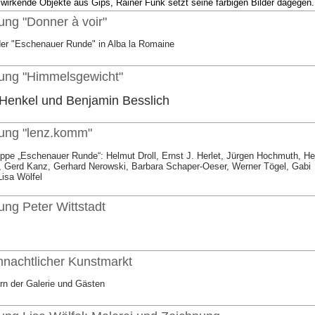
 wirkende Objekte aus Gips, Rainer Funk setzt seine farbigen Bilder dagegen.
ung "Donner à voir"
 der "Eschenauer Runde" in Alba la Romaine
lung "Himmelsgewicht"
Henkel und Benjamin Besslich
lung "lenz.komm"
ppe „Eschenauer Runde“: Helmut Droll, Ernst J. Herlet, Jürgen Hochmuth, He
, Gerd Kanz, Gerhard Nerowski, Barbara Schaper-Oeser, Werner Tögel, Gabi
isa Wölfel
ung Peter Wittstadt
hnachtlicher Kunstmarkt
rn der Galerie und Gästen