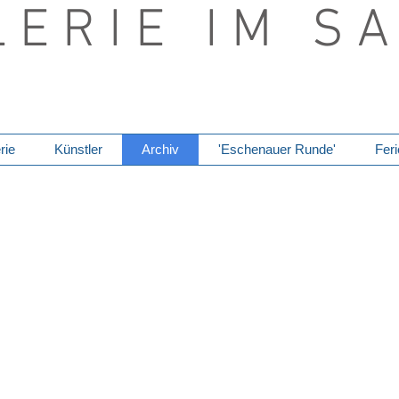
L E R I E I M S A
rie
Künstler
Archiv
'Eschenauer Runde'
Fer