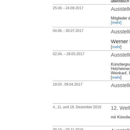
überirdisch
25.06. - 24.09.2017
Ausstell
Mitglieder
[mehr]
04.06. - 30.07.2017
Ausstel
Werner 
[
mehr
]
02.04. – 28.05.2017
Ausstel
Künstlergru
Holzheimer
Weinkauf, L
[
mehr
]
19.03 . 09.04.2017
Ausstell
4., 11. und 18. Dezember 2016
12. Wei
mit Künstle
30.10. - 20.11.2016