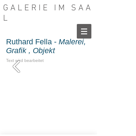
G A L E R I E I M S A A
L
Ruthard Fella -
Malerei,
Grafik , Objekt
Text wird bearbeitet