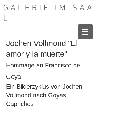
G A L E R I E I M S A A
L
Jochen Vollmond "El
amor y la muerte"
Hommage an Francisco de
Goya
Ein Bilderzyklus von Jochen
Vollmond nach Goyas
Caprichos